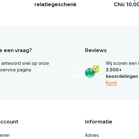
relatiegeschenk
Chic 10.0
e een vraag?
Reviews
e antwoord snel op onze
Wij scoren een
nservice pagina
8.9 - 3.500+
3.500+
beoordelingen
beoordelingen
Kiyoh
account
Informatie
reren
Advies