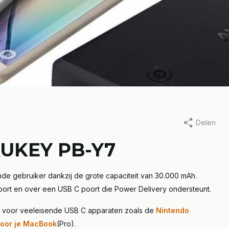
Delen
erne Batterij, 29 oktober 2018
6 augustus 2019
AUKEY PB-Y7
iew powerbank
Je iPhone snel
lk Chic 10.000
opladen met 
de gebruiker dankzij de grote capaciteit van 30.000 mAh.
PD, hoe werkt
ort en over een USB C poort die Power Delivery ondersteunt.
eer
Lees meer
s voor veeleisende USB C apparaten zoals de
Nintendo
oor je MacBook
(Pro).