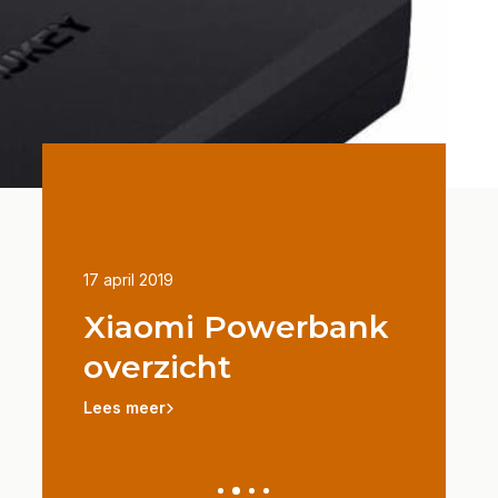
17 april 2019
Door Externe
Xiaomi Powerbank
Powe
USB-C
overzicht
bedru
 het?
relat
Lees meer
Lees meer