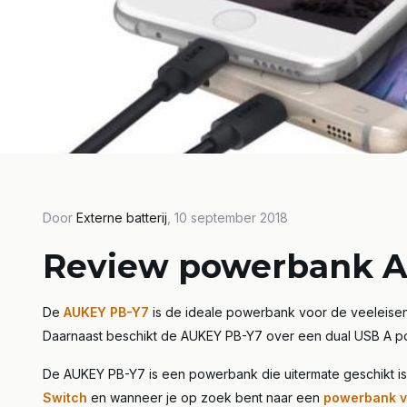
Door
Externe batterij
, 10 september 2018
Door Externe Batterij, 12 november 2018
Door Ext
Review powerbank 
Powerbank
Rev
bedrukken als
iWa
De
AUKEY PB-Y7
is de ideale powerbank voor de veeleisen
relatiegeschenk
PD
Daarnaast beschikt de AUKEY PB-Y7 over een dual USB A po
Lees meer
Lees m
De AUKEY PB-Y7 is een powerbank die uitermate geschikt i
Switch
en wanneer je op zoek bent naar een
powerbank v