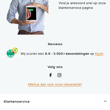
Vind je antwoord snel op onze
klantenservice pagina
Reviews
8.9 - 3.500+
Wij scoren een
8.9 - 3.500+ beoordelingen
op
Kiyoh
beoordelingen
Volg ons
Meld je aan voor onze nieuwsbrief
Klantenservice