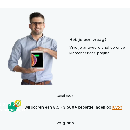
Heb je een vraag?
Vind je antwoord snel op onze
klantenservice pagina
Reviews
8.9 - 3.500+
Wij scoren een
8.9 - 3.500+ beoordelingen
op
Kiyoh
beoordelingen
Volg ons