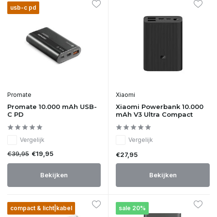
usb-c pd
Promate
Xiaomi
Promate 10.000 mAh USB-
Xiaomi Powerbank 10.000
C PD
mAh V3 Ultra Compact
Vergelijk
Vergelijk
€39,95
€19,95
€27,95
Bekijken
Bekijken
compact & licht|kabel
sale 20%