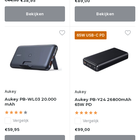
€44,95
€38,95
€89,00
Bekijken
Bekijken
65W USB-C PD
Aukey
Aukey
Aukey PB-WL03 20.000
Aukey PB-Y24 26800mAh
mAh
65W PD
Vergelijk
Vergelijk
€59,95
€99,00