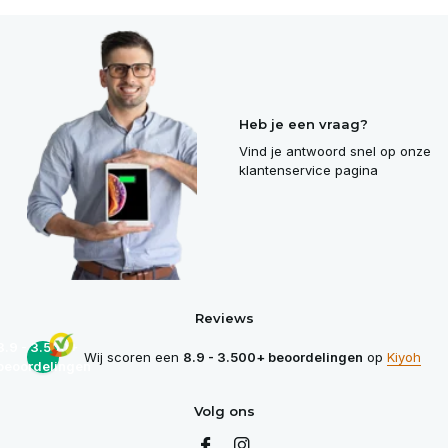
Heb je een vraag?
Vind je antwoord snel op onze
klantenservice pagina
Reviews
8.9 - 3.500+
Wij scoren een
8.9 - 3.500+ beoordelingen
op
Kiyoh
beoordelingen
Volg ons