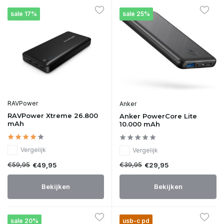
sale 17%
sale 25%
RAVPower
Anker
RAVPower Xtreme 26.800
Anker PowerCore Lite
mAh
10.000 mAh
Vergelijk
Vergelijk
€59,95
€39,95
€49,95
€29,95
Bekijken
Bekijken
sale 20%
usb-c pd