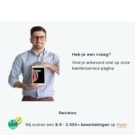
Heb je een vraag?
Vind je antwoord snel op onze
klantenservice pagina
Reviews
8.9 - 3.500+
Wij scoren een
8.9 - 3.500+ beoordelingen
op
Kiyoh
beoordelingen