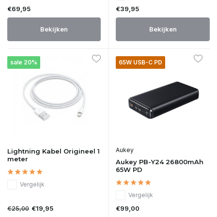
€69,95
€39,95
Bekijken
Bekijken
sale 20%
65W USB-C PD
Aukey
Lightning Kabel Origineel 1
meter
Aukey PB-Y24 26800mAh
65W PD
Vergelijk
Vergelijk
€25,00
€99,00
€19,95