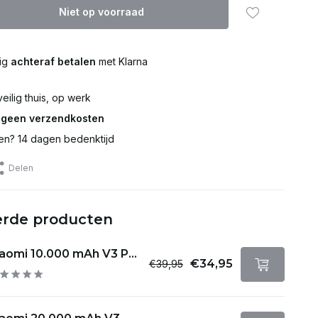
Niet op voorraad
lig
achteraf betalen
met Klarna
eilig thuis, op werk
€
geen verzendkosten
en? 14 dagen bedenktijd
Delen
erde producten
aomi 10.000 mAh V3 P...
€34,95
€39,95