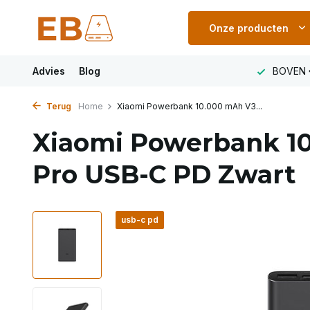
Onze producten
LAND
Advies
VOOR 23:00 uur besteld MORGEN IN HUIS
Blog
BOVEN 
Terug
Home
Xiaomi Powerbank 10.000 mAh V3...
Xiaomi Powerbank 1
Pro USB-C PD Zwart
usb-c pd