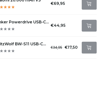
iaomi 20.000 mAh V3
€69,95
nker Powerdrive USB-C...
€44,95
itzWolf BW-S11 USB-C...
€17,50
€34,95