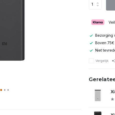
Vei
Bezorging v
Boven 75
Niet tevred
Vergelijk
Gerelate
Xi