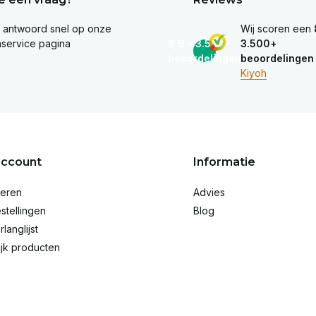
e antwoord snel op onze
Wij scoren een
nservice pagina
8.9 - 3.500+
3.500+
beoordelingen
beoordelingen
Kiyoh
account
Informatie
reren
Advies
stellingen
Blog
rlanglijst
ijk producten