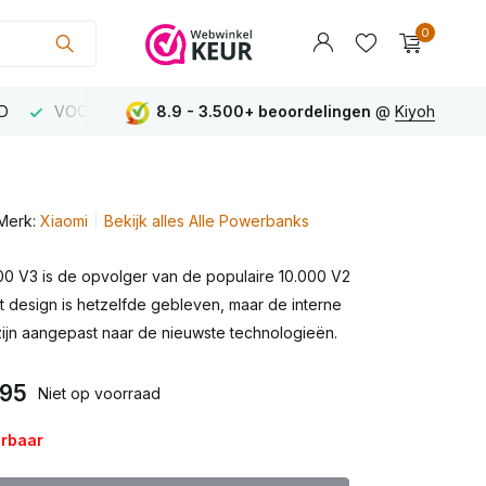
Gebruik de pijltjes op en neer om een beschikbaar res
0
D
VOOR 23:00 uur besteld MORGEN IN HUIS
8.9 - 3.500+ beoordelingen
@
Kiyoh
BOVEN €75
Account
aanmaken
Merk:
Xiaomi
Bekijk alles Alle Powerbanks
Account
aanmaken
00 V3 is de opvolger van de populaire 10.000 V2
 design is hetzelfde gebleven, maar de interne
jn aangepast naar de nieuwste technologieën.
95
Niet op voorraad
erbaar