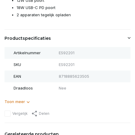
12W USB poort
18W USB-C PD poort
2 apparaten tegelijk opladen
Productspecificaties
Artikelnummer
ES92201
SKU
ES92201
EAN
8718885623505
Draadloos
Nee
Toon meer
Vergelijk
Delen
Gerelateerde producten