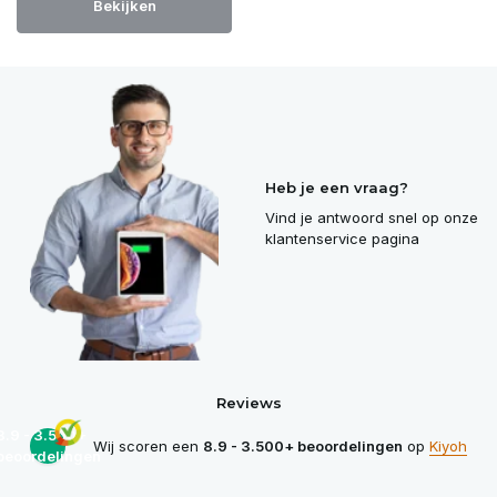
Bekijken
Heb je een vraag?
Vind je antwoord snel op onze
klantenservice pagina
Reviews
8.9 - 3.500+
Wij scoren een
8.9 - 3.500+ beoordelingen
op
Kiyoh
beoordelingen