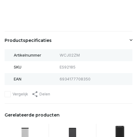
Productspecificaties
Artikelnummer
WCJ02ZM
SKU
ES92185
EAN
6934177708350
Vergelijk
Delen
Gerelateerde producten