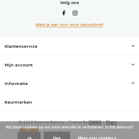
Volg ons
Meld je aan voor onze nieuwsbrief
Klantenservice
Mijn account
Informatie
Keurmerken
© 2026 Externe Batterij - Theme By
DMWS
x
Plus+
Wij slaan cookies op om onze website te verbeteren. Is dat akkoord?
RSS-feed
Ja
Nee
Meer over cookies »