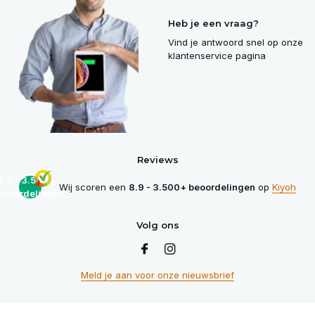
Heb je een vraag?
Vind je antwoord snel op onze
klantenservice pagina
Reviews
8.9 - 3.500+
Wij scoren een
8.9 - 3.500+ beoordelingen
op
Kiyoh
beoordelingen
Volg ons
Meld je aan voor onze nieuwsbrief