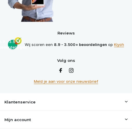
Reviews
8.9 - 3.500+
Wij scoren een
8.9 - 3.500+ beoordelingen
op
Kiyoh
beoordelingen
Volg ons
Meld je aan voor onze nieuwsbrief
Klantenservice
Mijn account