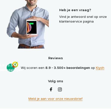
Heb je een vraag?
Vind je antwoord snel op onze
klantenservice pagina
Reviews
8.9 - 3.500+
Wij scoren een
8.9 - 3.500+ beoordelingen
op
Kiyoh
beoordelingen
Volg ons
Meld je aan voor onze nieuwsbrief