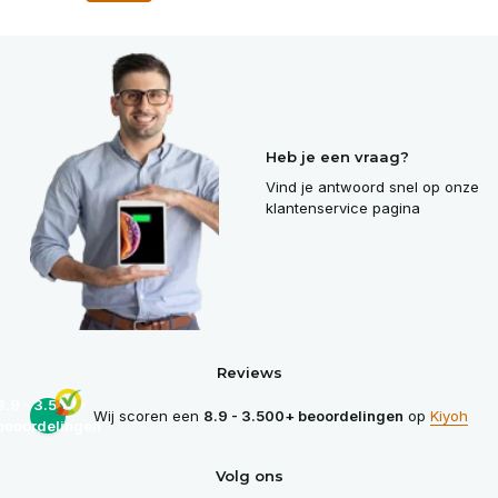
Heb je een vraag?
Vind je antwoord snel op onze
klantenservice pagina
Reviews
8.9 - 3.500+
Wij scoren een
8.9 - 3.500+ beoordelingen
op
Kiyoh
beoordelingen
Volg ons