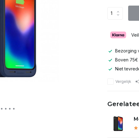
Vei
Bezorging v
Boven 75
Niet tevred
Vergelijk
Gerelate
Mo