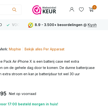
Gebruik de pijltjes op en neer om een beschikbaar res
0
D
VOOR 23:00 uur besteld MORGEN IN HUIS
8.9 - 3.500+ beoordelingen
@
Kiyoh
BOVEN €75
Account
aanmaken
Merk:
Mophie
Bekijk alles Per Apparaat
Account
aanmaken
 Pack Air iPhone X is een batterij case met extra
en om de gehele dag door te komen. De dunne batterijcase
h extra stroom en kan je batterijduur tot wel 30 uur
,95
Niet op voorraad
oor 17:00 besteld morgen in huis!