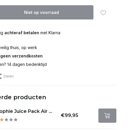
Niet op voorraad
lig
achteraf betalen
met Klarna
eilig thuis, op werk
€
geen verzendkosten
en? 14 dagen bedenktijd
Delen
erde producten
phie Juice Pack Air ...
€99,95