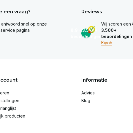
e een vraag?
Reviews
e antwoord snel op onze
Wij scoren een
nservice pagina
8.9 - 3.500+
3.500+
beoordelingen
beoordelingen
Kiyoh
account
Informatie
reren
Advies
stellingen
Blog
rlanglijst
ijk producten