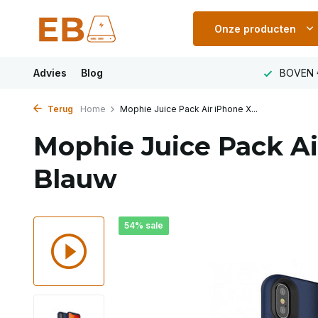
Onze producten
LAND
Advies
VOOR 23:00 uur besteld MORGEN IN HUIS
Blog
BOVEN 
Terug
Home
Mophie Juice Pack Air iPhone X...
Mophie Juice Pack Air
Blauw
54% sale