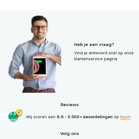
Heb je een vraag?
Vind je antwoord snel op onze
klantenservice pagina
Reviews
8.9 - 3.500+
Wij scoren een
8.9 - 3.500+ beoordelingen
op
Kiyoh
beoordelingen
Volg ons