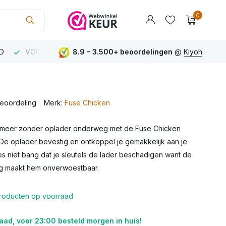
Gebruik de pijltjes op en neer om een beschikbaar res
0
D
VOOR 23:00 uur besteld MORGEN IN HUIS
8.9 - 3.500+ beoordelingen
@
Kiyoh
BOVEN €75
Account
aanmaken
beoordeling
Merk:
Fuse Chicken
Account
aanmaken
 meer zonder oplader onderweg met de Fuse Chicken
 De oplader bevestig en ontkoppel je gemakkelijk aan je
s niet bang dat je sleutels de lader beschadigen want de
ng maakt hem onverwoestbaar.
producten op voorraad
ad, voor 23:00 besteld morgen in huis!