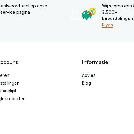
e antwoord snel op onze
Wij scoren een
nservice pagina
8.9 - 3.500+
3.500+
beoordelingen
beoordelingen
Kiyoh
account
Informatie
reren
Advies
stellingen
Blog
rlanglijst
ijk producten