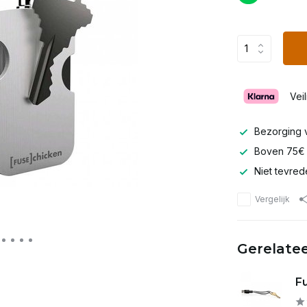
Vei
Bezorging v
Boven 75
Niet tevred
Vergelijk
Gerelate
Fu