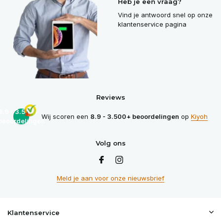
Heb je een vraag?
Vind je antwoord snel op onze
klantenservice pagina
Reviews
8.9 - 3.500+
Wij scoren een
8.9 - 3.500+ beoordelingen
op
Kiyoh
beoordelingen
Volg ons
Meld je aan voor onze nieuwsbrief
Klantenservice