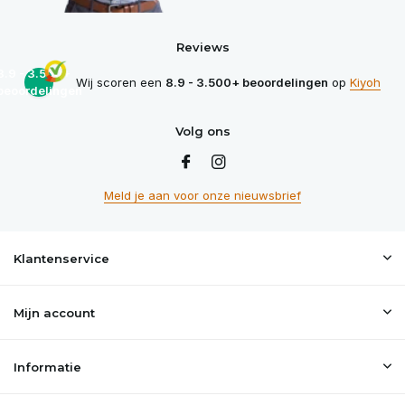
Reviews
8.9 - 3.500+
Wij scoren een
8.9 - 3.500+ beoordelingen
op
Kiyoh
beoordelingen
Volg ons
Meld je aan voor onze nieuwsbrief
Klantenservice
Mijn account
Informatie