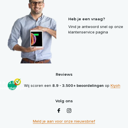
Heb je een vraag?
Vind je antwoord snel op onze
klantenservice pagina
Reviews
8.9 - 3.500+
Wij scoren een
8.9 - 3.500+ beoordelingen
op
Kiyoh
beoordelingen
Volg ons
Meld je aan voor onze nieuwsbrief