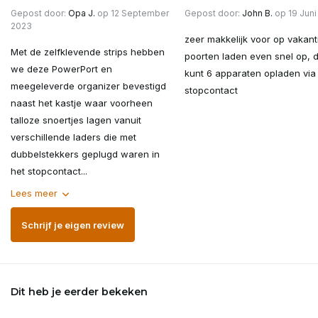
Gepost door:
Opa J.
op 12 September
Gepost door:
John B.
op 19 Juni
2023
zeer makkelijk voor op vakanti
Met de zelfklevende strips hebben
poorten laden even snel op, d
we deze PowerPort en
kunt 6 apparaten opladen via
meegeleverde organizer bevestigd
stopcontact
naast het kastje waar voorheen
talloze snoertjes lagen vanuit
verschillende laders die met
dubbelstekkers geplugd waren in
het stopcontact...
Lees meer
Schrijf je eigen review
Dit heb je eerder bekeken