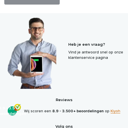
Heb je een vraag?
Vind je antwoord snel op onze
klantenservice pagina
Reviews
8.9 - 3.500+
Wij scoren een
8.9 - 3.500+ beoordelingen
op
Kiyoh
beoordelingen
Volg ons