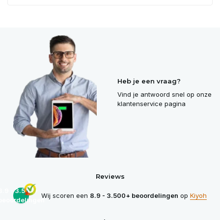
Heb je een vraag?
Vind je antwoord snel op onze
klantenservice pagina
Reviews
8.9 - 3.500+
Wij scoren een
8.9 - 3.500+ beoordelingen
op
Kiyoh
beoordelingen