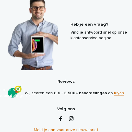
Heb je een vraag?
Vind je antwoord snel op onze
klantenservice pagina
Reviews
8.9 - 3.500+
Wij scoren een
8.9 - 3.500+ beoordelingen
op
Kiyoh
beoordelingen
Volg ons
Meld je aan voor onze nieuwsbrief