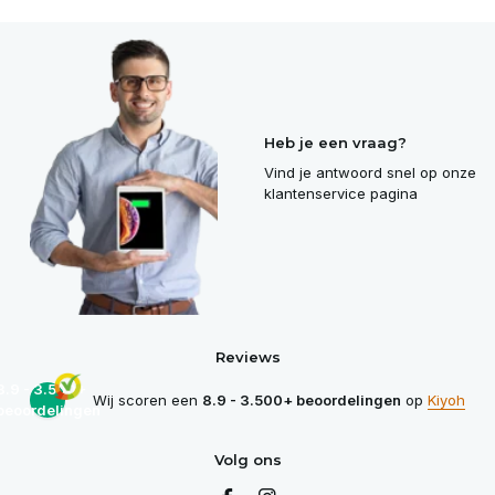
Heb je een vraag?
Vind je antwoord snel op onze
klantenservice pagina
Reviews
8.9 - 3.500+
Wij scoren een
8.9 - 3.500+ beoordelingen
op
Kiyoh
beoordelingen
Volg ons