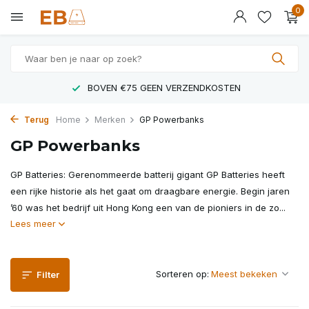
0
Gebruik
BOVEN €75 GEEN VERZENDKOSTEN
de
pijltjes
op
Terug
Home
Merken
GP Powerbanks
en
GP Powerbanks
neer
om
een
GP Batteries: Gerenommeerde batterij gigant GP Batteries heeft
beschikbaar
een rijke historie als het gaat om draagbare energie. Begin jaren
resultaat
’60 was het bedrijf uit Hong Kong een van de pioniers in de zo...
te
selecteren.
Lees meer
Druk
op
Enter
Sorteren op:
om
Filter
naar
het