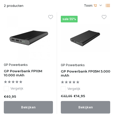
geselecteerde
Toon:
2 producten
zoekresultaat
te
gaan.
sale 55%
Als
u
met
aanraaktoetsen
werkt,
kunt
u
touch-
en
swipetekens
GP Powerbanks
GP Powerbanks
gebruiken.
GP Powerbank FP10M
GP Powerbank FP05M 5.000
10.000 mAh
mAh
Vergelijk
Vergelijk
€32,95
€14,95
€40,95
Bekijken
Bekijken