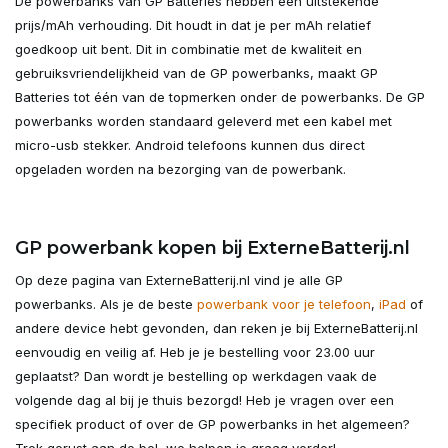
De powerbanks van GP Batteries hebben een uitstekende
prijs/mAh verhouding. Dit houdt in dat je per mAh relatief
goedkoop uit bent. Dit in combinatie met de kwaliteit en
gebruiksvriendelijkheid van de GP powerbanks, maakt GP
Batteries tot één van de topmerken onder de powerbanks. De GP
powerbanks worden standaard geleverd met een kabel met
micro-usb stekker. Android telefoons kunnen dus direct
opgeladen worden na bezorging van de powerbank.
GP powerbank kopen bij ExterneBatterij.nl
Op deze pagina van ExterneBatterij.nl vind je alle GP
powerbanks. Als je de beste
powerbank voor je telefoon
,
iPad
of
andere device hebt gevonden, dan reken je bij ExterneBatterij.nl
eenvoudig en veilig af. Heb je je bestelling voor 23.00 uur
geplaatst? Dan wordt je bestelling op werkdagen vaak de
volgende dag al bij je thuis bezorgd! Heb je vragen over een
specifiek product of over de GP powerbanks in het algemeen?
Trek gerust aan de bel, we helpen je graag verder!