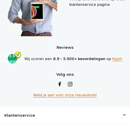
klantenservice pagina
Reviews
8.9 - 3.500+
Wij scoren een
8.9 - 3.500+ beoordelingen
op
Kiyoh
beoordelingen
Volg ons
Meld je aan voor onze nieuwsbrief
Klantenservice